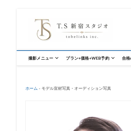
S
k
東京新宿の
i
p
オ
t
撮影メニュー
プラン+価格+WEB予約
合格
o
c
o
ホーム
-
モデル宣材写真・オーディション写真
n
t
e
n