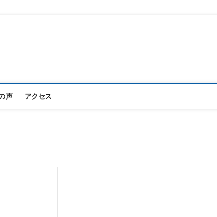
プロフィール写真フォトスタジオ
ーディション写真 宣材写真｜TS新宿スタジオ
の声
アクセス