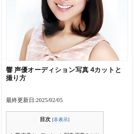
新宿
ス
タ
ジ
オ
響 声優オーディション写真 4カットと
撮り方
最終更新日:2025/02/05
目次
[
非表示
]