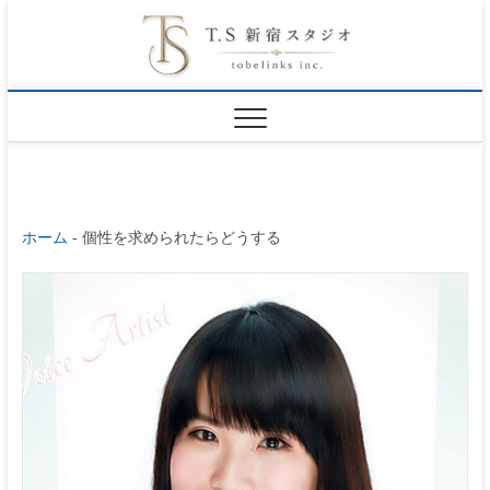
S
東京新宿のプロ
k
フィール写真フ
ォトスタジオ
i
オ
p
ー
t
デ
o
ィ
シ
ホーム
-
個性を求められたらどうする
c
ョ
o
ン
n
写真
t
宣材
e
写真
n
｜
TS
t