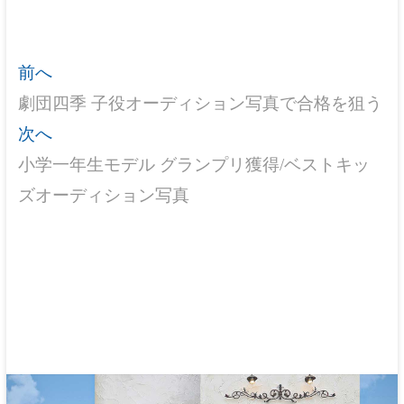
前へ
過
劇団四季 子役オーディション写真で合格を狙う
去
投
次へ
の
次
稿
小学一年生モデル グランプリ獲得/ベストキッ
投
の
ナ
ズオーディション写真
稿
投
ビ
:
稿
ゲ
:
ー
シ
ョ
ン