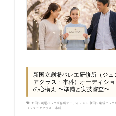
t
新国立劇場バレエ研修所（ジュ
アクラス・本科）オーディショ
の心構え 〜準備と実技審査〜
新国立劇場バレエ研修所オーディション
新国立劇場バレエ
（ジュニアクラス・本科）