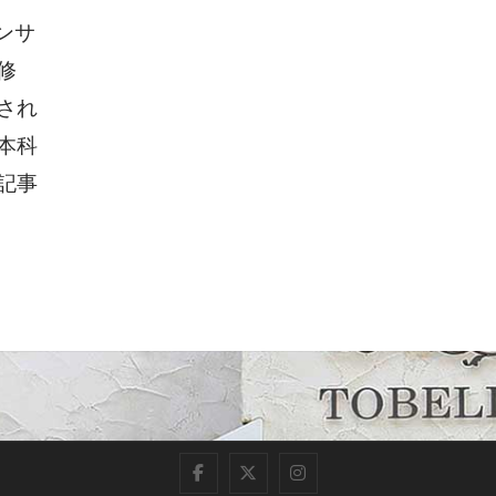
ンサ
修
され
本科
記事
f
t
i