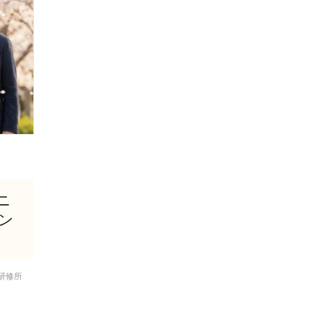
ニ
ン
研修所