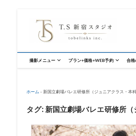
S
k
東京新宿の
i
p
オ
t
撮影メニュー
プラン+価格+WEB予約
合格
o
c
o
ホーム
-
新国立劇場バレエ研修所（ジュニアクラス・本
n
t
タグ:
新国立劇場バレエ研修所（
e
n