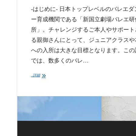
-はじめに- 日本トップレベルのバレエダ
ー育成機関である「新国立劇場バレエ研
所」。チャレンジするご本人やサポート
る親御さんにとって、ジュニアクラスや
への入所は大きな目標となります。この
では、数多くのバレ…
..詳細
新
国
立
劇
場
バ
レ
エ
研
修