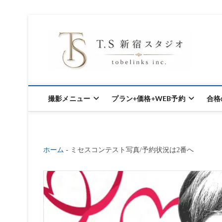
S
k
東京新宿の
i
p
オ
t
撮影メニュー
プラン+価格+WEB予約
合格
o
c
o
ホーム
-
ミセスコンテスト写真/予約状況は2番へ
n
t
e
n