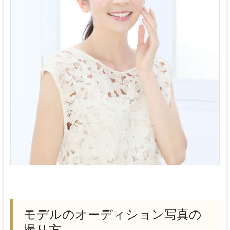
新宿
ス
タ
ジ
オ
モデルのオーディション写真の
撮り方