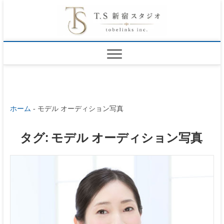
S
東京新宿のプロ
k
フィール写真フ
ォトスタジオ
i
オ
p
ー
t
デ
o
ィ
シ
ホーム
-
モデル オーディション写真
c
ョ
o
タグ:
モデル オーディション写真
ン
n
写真
t
宣材
e
写真
n
｜
TS
t