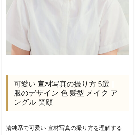
真
の
売
れ
る
撮
り
方
可愛い 宣材写真の撮り方 5選｜
服のデザイン 色 髪型 メイク ア
ングル 笑顔
清純系で可愛い 宣材写真の撮り方を理解する