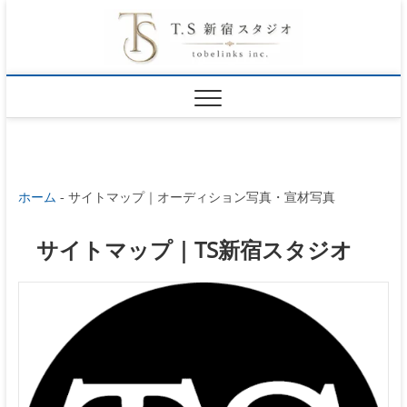
S
東京新宿のプロ
k
フィール写真フ
ォトスタジオ
i
オ
p
ー
t
デ
o
ィ
シ
ホーム
-
サイトマップ｜オーディション写真・宣材写真
c
ョ
o
サイトマップ｜TS新宿スタジオ
ン
n
写真
t
宣材
e
写真
n
｜
TS
t